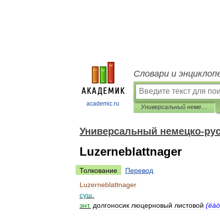
Словари и энциклоп
academic.ru
Универсальный немецко-русский словарь
Универсальный немецко-рус
Luzerneblattnager
Толкование
Перевод
Luzerneblattnager
сущ
.
энт
.
долгоносик
люцерновый
листовой
(
ëàò