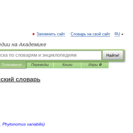
Запомнить сайт
Словарь на свой сайт
RU
едии на Академике
Найти!
Толкования
Переводы
Книги
Игры ⚽
ский словарь
.
Phytonomus
variabilis
)