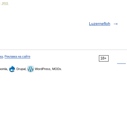
.
2011
.
Luzernefloh
ка
,
Реклама на сайте
18+
omla,
Drupal,
WordPress, MODx.